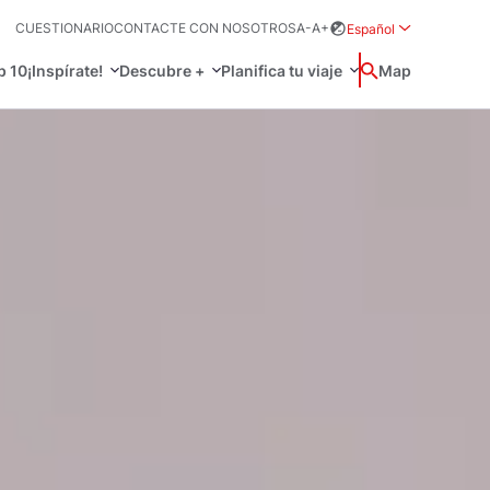
CUESTIONARIO
CONTACTE CON NOSOTROS
A-
A+
Español
Rozwiń menu wybo
p 10
¡Inspírate!
Descubre +
Planifica tu viaje
Buscar
Map
中国
Zamkn
Français
日本語
Activo
O
 prácticos
Svenska
, idioma y más
a tu viaje