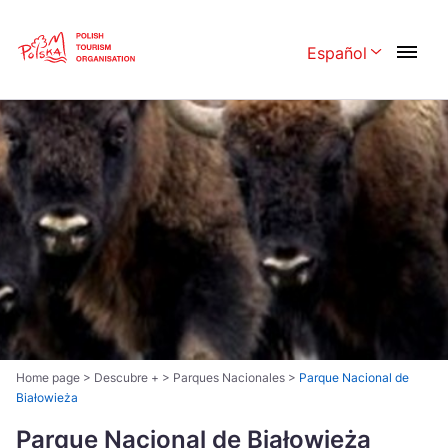
Skip
Link
Español
Rozwiń menu 
Polski
English
Česká
中国
Dansk
Deutschland
Español
Français
Italiano
Magyar
Nederlands
日本語
Português
Norsk
Home page
>
Descubre +
>
Parques Nacionales
>
Parque Nacional de
Białowieża
Suomi
Svenska
Parque Nacional de Białowieża