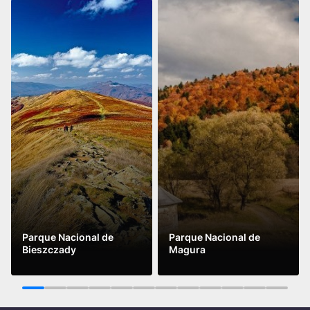
Parque Nacional de
Parque Nacional de
Bieszczady
Magura
Leer más
Leer más
1
2
3
4
5
6
7
8
9
10
11
12