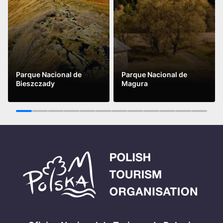
Parque Nacional de
Parque Nacional de
Bieszczady
Magura
Leer más
Leer más
1
2
3
4
5
6
7
8
9
10
11
12