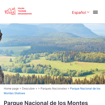
Skip
Link
Español
Rozwiń menu 
Polski
English
Česká
中国
Dansk
Deutschland
Español
Français
Italiano
Magyar
Nederlands
日本語
Português
Norsk
Home page
>
Descubre +
>
Parques Nacionales
>
Parque Nacional de los
Montes Stołowe
Suomi
Svenska
Parque Nacional de los Montes