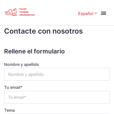
Skip
Link
Español
Rozwiń menu 
Home page
>
Contacte con nosotros
Contacte con nosotros
Polski
English
Česká
中国
Rellene el formulario
Dansk
Deutschland
Español
Français
Nombre y apellido
Italiano
Magyar
Nederlands
日本語
Tu email*
Português
Norsk
Suomi
Svenska
Tema