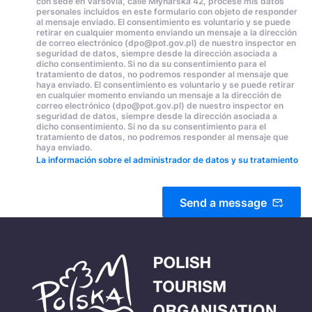
con sede en Varsovia, calle Młynarska 42, procese mis datos
personales incluidos en este formulario con objeto de responder
al mensaje enviado. El consentimiento es voluntario y se puede
retirar en cualquier momento enviando un mensaje a la dirección
de correo electrónico (dpo@pot.gov.pl) de nuestro inspector en
seguridad de datos, siempre desde la dirección asociada a
dicho consentimiento. Si no da su consentimiento para el
tratamiento de datos, no podremos responder al mensaje que
haya enviado. El consentimiento es voluntario y se puede retirar
en cualquier momento enviando un mensaje a la dirección de
correo electrónico (dpo@pot.gov.pl) de nuestro inspector en
seguridad de datos, siempre desde la dirección asociada a
dicho consentimiento. Si no da su consentimiento para el
tratamiento de datos, no podremos responder al mensaje que
haya enviado.
La información sobre el administrador de datos y su tratamiento
Send a message