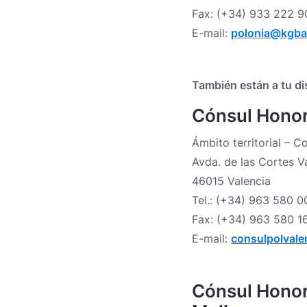
Fax: (+34) 933 222 9
E-mail:
polonia@kgba
También están a tu di
Cónsul Honora
Ámbito territorial – C
Avda. de las Cortes Va
46015 Valencia
Tel.: (+34) 963 580 0
Fax: (+34) 963 580 1
E-mail:
consulpolval
Cónsul Honor