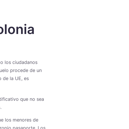
olonia
io los ciudadanos
vuelo procede de un
o de la UE, es
ificativo que no sea
.
ue los menores de
ropio pasaporte. Los