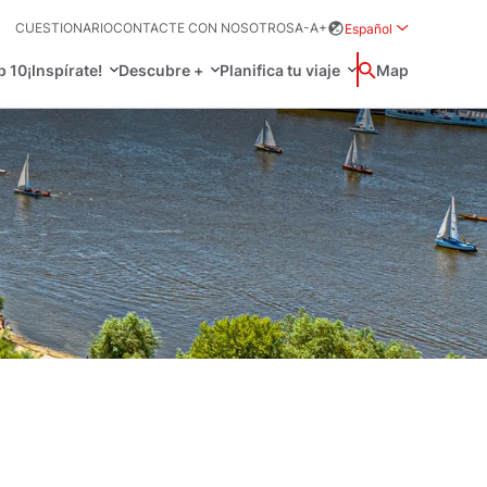
CUESTIONARIO
CONTACTE CON NOSOTROS
A-
A+
Español
Rozwiń menu wybo
p 10
¡Inspírate!
Descubre +
Planifica tu viaje
Buscar
Map
中国
Zamkn
Français
日本語
Activo
O
 prácticos
Svenska
, idioma y más
a tu viaje