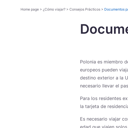
Home page
>
¿Cómo viajar?
>
Consejos Prácticos
>
Documentos par
Documen
Rutas temáticas
Polonia es miembro de
europeos pueden viaja
destino exterior a la 
necesario llevar el pa
Para los residentes e
la tarjeta de residen
Es necesario viajar c
edad que viajen solos