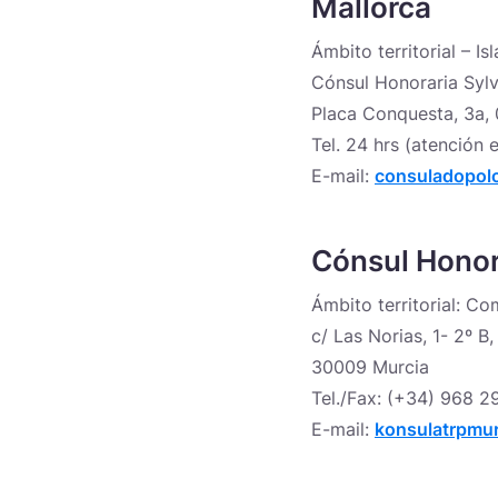
Mallorca
Ámbito territorial – Is
Cónsul Honoraria Syl
Placa Conquesta, 3a, 
Tel. 24 hrs (atención
E-mail:
consuladopol
Cónsul Honora
Ámbito territorial: C
c/ Las Norias, 1- 2º B,
30009 Murcia
Tel./Fax: (+34) 968 2
E-mail:
konsulatrpmu