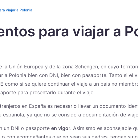
a viajar a Polonia
tos para viajar a P
Novedades
 la Unión Europea y de la zona Schengen, en cuyo territor
r a Polonia bien con DNI, bien con pasaporte. Tanto si el 
UE como si se quiere continuar el viaje a un país no miembr
saporte para presentarlo durante el viaje.
xtranjeros en España es necesario llevar un documento ident
cia española, ya que no se considera documentación de viaje
on un DNI o pasaporte
en vigor
. Asimismo es aconsejable q
, o con acompañantes que no sean sus padres, tengan su p