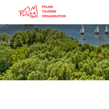
Skip
Link
Polski
Buscar
Dansk
en
el
sitio
Italiano
Ideas y propuestas
Regiones
¿Cómo viajar?
Português
Україна
Escapadas de invierno: mercadillos
de Navidad y mucho más
Parques Nacionales
Moneda