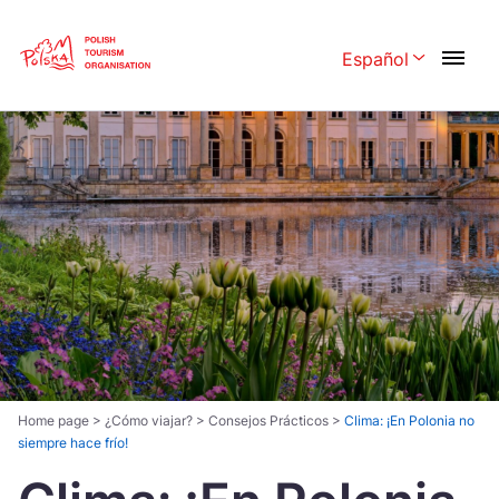
Skip
Link
Español
Rozwiń menu 
Polski
English
Česká
中国
Dansk
Deutschland
Español
Français
Italiano
Magyar
Nederlands
日本語
Português
Norsk
Home page
>
¿Cómo viajar?
>
Consejos Prácticos
>
Clima: ¡En Polonia no
siempre hace frío!
Suomi
Svenska