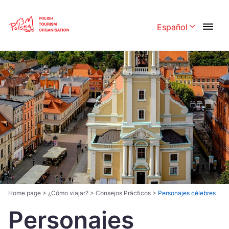
Skip
Link
Español
Rozwiń menu 
Polski
English
Česká
中国
Dansk
Deutschland
Español
Français
Italiano
Magyar
Nederlands
日本語
Português
Norsk
Home page
>
¿Cómo viajar?
>
Consejos Prácticos
>
Personajes célebres
Personajes
Suomi
Svenska