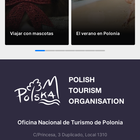
Viajar con mascotas
El verano en Polonia
Leer más
Leer más
1
2
3
4
5
6
7
Oficina Nacional de Turismo de Polonia
C/Princesa, 3 Duplicado, Local 1310