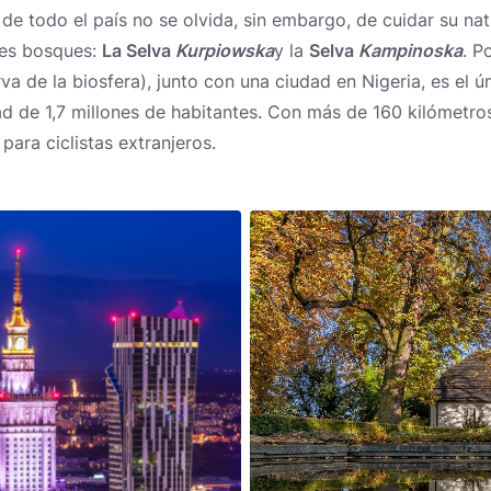
de todo el país no se olvida, sin embargo, de cuidar su nat
des bosques:
La Selva
Kurpiowska
y la
Selva
Kampinoska
. P
rva de la biosfera), junto con una ciudad en Nigeria, es el 
d de 1,7 millones de habitantes. Con más de 160 kilómetros
para ciclistas extranjeros.