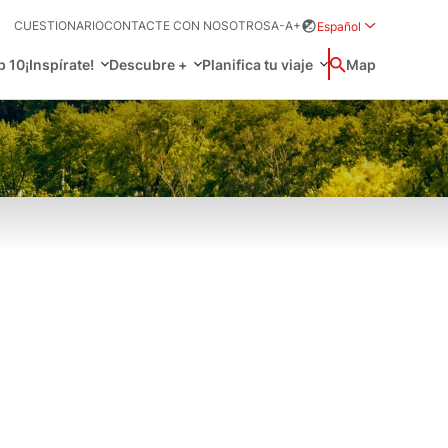
CUESTIONARIO
CONTACTE CON NOSOTROS
A-
A+
Español
Rozwiń menu wybo
p 10
¡Inspírate!
Descubre +
Planifica tu viaje
Buscar
Map
中国
Zamkn
Français
日本語
Activo
O
 prácticos
Svenska
, idioma y más
a tu viaje