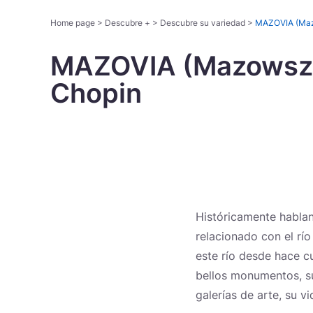
Home page
>
Descubre +
>
Descubre su variedad
>
MAZOVIA (Mazo
MAZOVIA (Mazowsze),
Chopin
Rutas temáticas
Históricamente habla
relacionado con el río
este río desde hace cua
bellos monumentos, su
galerías de arte, su v