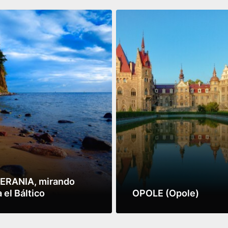
RANIA, mirando
 el Báltico
OPOLE (Opole)
más
Leer más