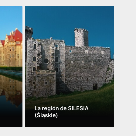
La región de SILESIA
PO
(Śląskie)
(Ma
Leer más
Leer