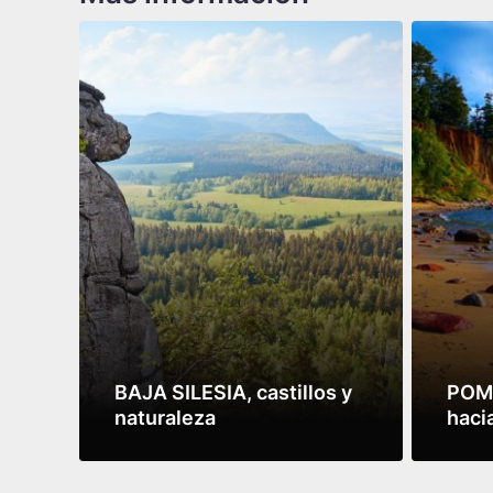
BAJA SILESIA, castillos y
POME
naturaleza
hacia
Leer más
Leer 