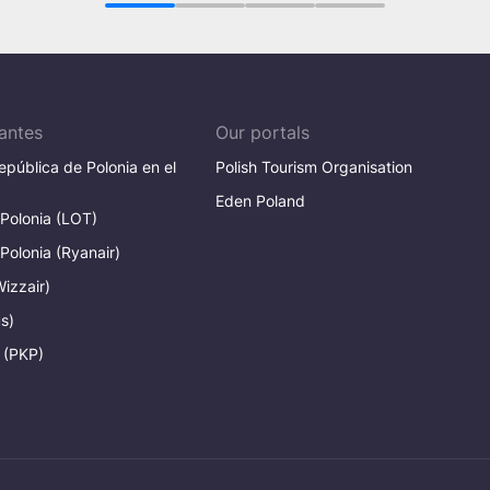
1
2
3
4
antes
Our portals
pública de Polonia en el
Polish Tourism Organisation
Eden Poland
 Polonia (LOT)
 Polonia (Ryanair)
Wizzair)
s)
 (PKP)