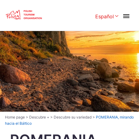
Skip
Link
Español
Rozwiń menu 
Polski
English
Česká
中国
Dansk
Deutschland
Español
Français
Italiano
Magyar
Nederlands
日本語
Português
Norsk
Home page
>
Descubre +
>
Descubre su variedad
>
POMERANIA, mirando
hacia el Báltico
Suomi
Svenska