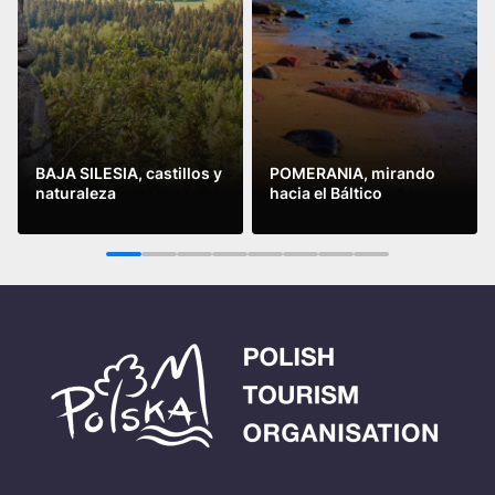
BAJA SILESIA, castillos y
POMERANIA, mirando
naturaleza
hacia el Báltico
Leer más
Leer más
1
2
3
4
5
6
7
8