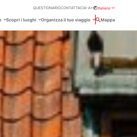
QUESTIONARIO
CONTATTACI
A-
A+
Italiano
Rozwiń menu wybo
o
Scopri i luoghi
Organizza il tuo viaggio
Ricerca
Mappa
中国
Zamkn
Français
日本語
 tematici
O
amenti
Svenska
g
ermali