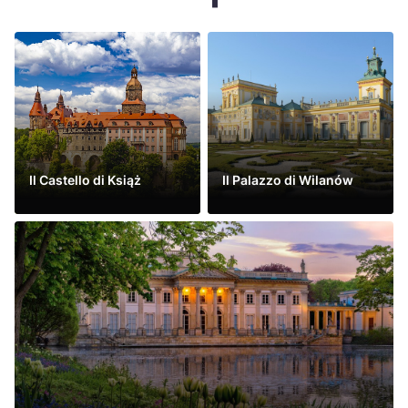
Україна
Zamknij
Il Castello di Książ
Il Palazzo di Wilanów
Leggi di più
Leggi di più