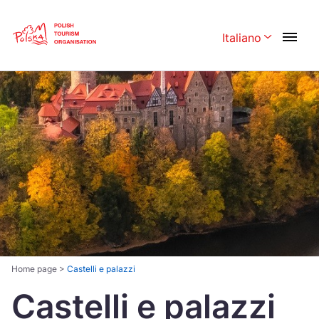
Skip
Link
Italiano
Rozwiń menu 
Polski
English
Česká
中国
Dansk
Deutschland
Español
Français
Italiano
Magyar
Nederlands
日本語
Português
Norsk
Home page
>
Castelli e palazzi
Castelli e palazzi
Suomi
Svenska