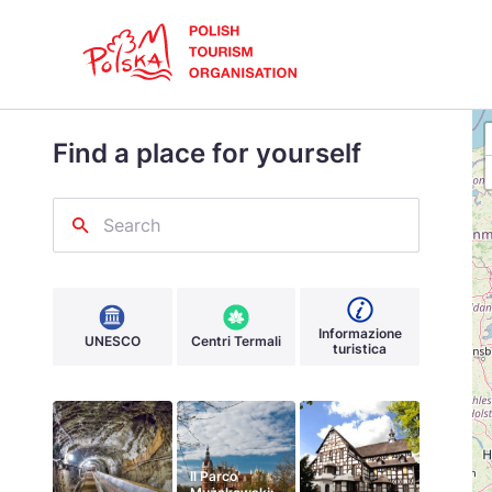
Polski
Skip
Link
Find a place for yourself
Cerca
Dansk
sul
sito
Search
Italiano
Ispirazioni
Regioni
Informazioni pratiche
Português
Informazione
UNESCO
Centri Termali
Україна
turistica
Slow Travel
Parchi Nazionali
Gastronomia
Il Parco