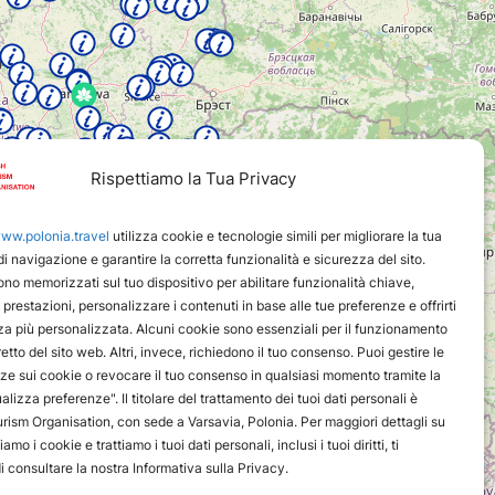
Rispettiamo la Tua Privacy
ww.polonia.travel
utilizza cookie e tecnologie simili per migliorare la tua
i navigazione e garantire la corretta funzionalità e sicurezza del sito.
sono memorizzati sul tuo dispositivo per abilitare funzionalità chiave,
 prestazioni, personalizzare i contenuti in base alle tue preferenze e offrirti
a più personalizzata. Alcuni cookie sono essenziali per il funzionamento
etto del sito web. Altri, invece, richiedono il tuo consenso. Puoi gestire le
ze sui cookie o revocare il tuo consenso in qualsiasi momento tramite la
alizza preferenze". Il titolare del trattamento dei tuoi dati personali è
urism Organisation, con sede a Varsavia, Polonia. Per maggiori dettagli su
amo i cookie e trattiamo i tuoi dati personali, inclusi i tuoi diritti, ti
 consultare la nostra Informativa sulla Privacy.