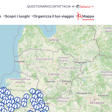
QUESTIONARIO
CONTATTACI
A-
A+
Italiano
Rozwiń menu wybo
o
Scopri i luoghi
Organizza il tuo viaggio
Ricerca
Mappa
中国
Zamkn
Français
日本語
 tematici
O
amenti
Svenska
g
ermali