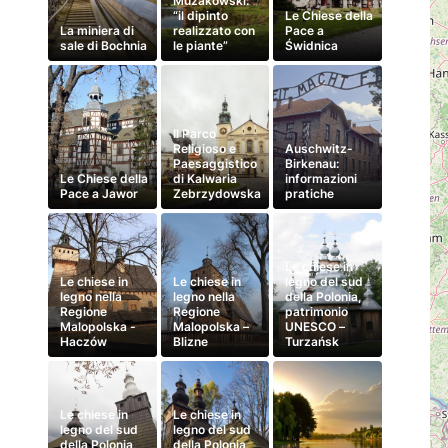
Mużakowski:
“il dipinto
Le Chiese della
La miniera di
realizzato con
Pace a
sale di Bochnia
le piante”
Świdnica
Il Parco
Religioso e
Auschwitz-
Paesaggistico
Birkenau:
Le Chiese della
di Kalwaria
informazioni
Pace a Jawor
Zebrzydowska
pratiche
Le chiese in
Le chiese in
Le chiese in
legno del sud
legno nella
legno nella
della Polonia,
Regione
Regione
patrimonio
Malopolska -
Malopolska –
UNESCO –
Haczów
Blizne
Turzańsk
Le chiese in
Le chiese in
legno del sud
legno del sud
della Polonia,
della Polonia,