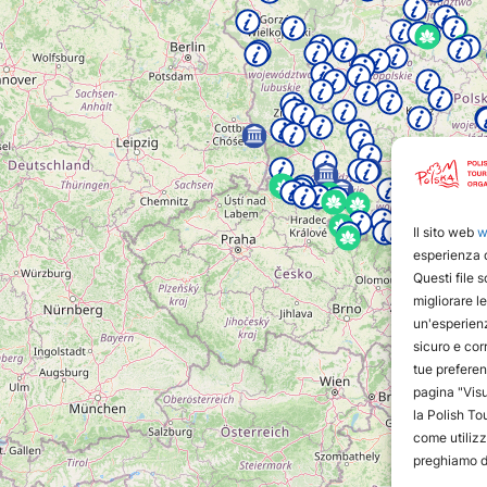
Il sito web
w
esperienza d
Questi file 
migliorare le
un'esperienz
sicuro e corr
tue preferen
pagina "Visu
la Polish To
come utilizzi
preghiamo di