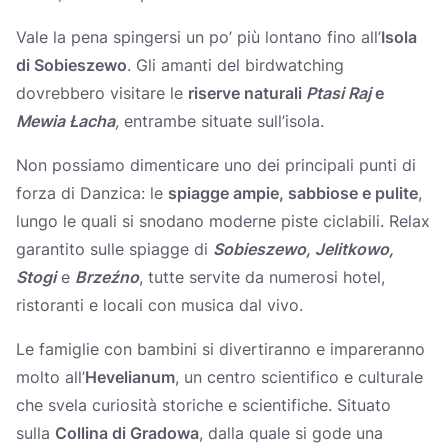
Vale la pena spingersi un po’ più lontano fino all’
Isola
di Sobieszewo
. Gli amanti del birdwatching
dovrebbero visitare le
riserve naturali
Ptasi Raj
e
Mewia Łacha
,
entrambe situate sull’isola.
Non possiamo dimenticare uno dei principali punti di
forza di Danzica: le
spiagge ampie, sabbiose e pulite
,
lungo le quali si snodano moderne piste ciclabili. Relax
garantito sulle spiagge di
Sobieszewo, Jelitkowo,
Stogi
e
Brzeźno
, tutte servite da numerosi hotel,
ristoranti e locali con musica dal vivo.
Le famiglie con bambini si divertiranno e impareranno
molto all’
Hevelianum
, un centro scientifico e culturale
che svela curiosità storiche e scientifiche. Situato
sulla
Collina di Gradowa
, dalla quale si gode una