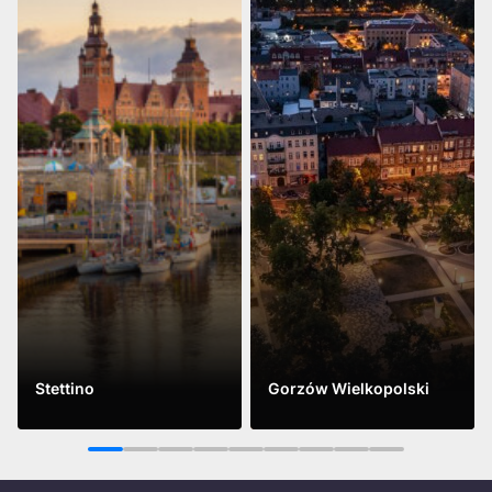
Stettino
Gorzów Wielkopolski
Leggi di più
Leggi di più
1
2
3
4
5
6
7
8
9