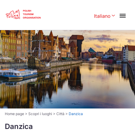
Skip
Link
Italiano
Rozwiń menu 
Polski
English
Česká
中国
Dansk
Deutschland
Español
Français
Italiano
Magyar
Nederlands
日本語
Português
Norsk
Home page
>
Scopri i luoghi
>
Città
>
Danzica
Suomi
Svenska
Danzica