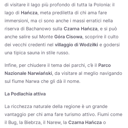
di visitare il lago più profondo di tutta la Polonia: il
lago di
Hańcza
, meta prediletta di chi ama fare
immersioni, ma ci sono anche i massi erratici nella
riserva di Bachanowo sulla
Czarna
Hańcza
, e si può
anche salire sul Monte
Góra Cisowa
, scoprire il culto
dei vecchi credenti nel
villaggio di Wodziłki
e godersi
una tipica sauna in stile russo.
Infine, per chiudere il tema dei parchi, c’è il
Parco
Nazionale
Narwiański
, da visitare al meglio navigando
sul fiume Narwa che gli dà il nome.
La Podlachia attiva
La ricchezza naturale della regione è un grande
vantaggio per chi ama fare turismo attivo. Fiumi come
il Bug, la Biebrza, il Narew, la
Czarna Hańcza
o