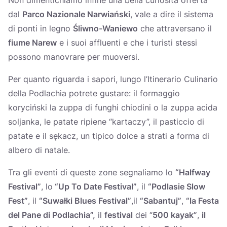
dal
Parco Nazionale Narwiański
, vale a dire il sistema
di ponti in legno
Śliwno-Waniewo
che attraversano il
fiume Narew
e i suoi affluenti e che i turisti stessi
possono manovrare per muoversi.
Per quanto riguarda i sapori, lungo l’Itinerario Culinario
della Podlachia potrete gustare: il formaggio
koryciński la zuppa di funghi chiodini o la zuppa acida
soljanka, le patate ripiene “kartaczy”, il pasticcio di
patate e il sękacz, un tipico dolce a strati a forma di
albero di natale.
Tra gli eventi di queste zone segnaliamo lo
“Halfway
Festival”
, lo
“Up To Date Festival”
, il
“Podlasie Slow
Fest”
, il
“Suwałki Blues Festival”
,il
“Sabantuj”
,
“la Festa
del Pane di Podlachia”,
il
festival
dei “
500 kayak”
,
il