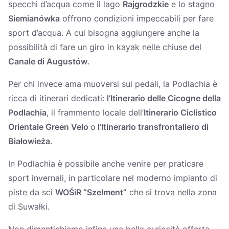
specchi d’acqua come il lago
Rajgrodzkie
e lo stagno
Siemianówka
offrono condizioni impeccabili per fare
sport d’acqua. A cui bisogna aggiungere anche la
possibilità di fare un giro in kayak nelle chiuse del
Canale di Augustów
.
Per chi invece ama muoversi sui pedali, la Podlachia è
ricca di itinerari dedicati:
l’Itinerario delle Cicogne della
Podlachia
, il frammento locale dell’
Itinerario Ciclistico
Orientale Green Velo
o
l’Itinerario transfrontaliero di
Białowieża
.
In Podlachia è possibile anche venire per praticare
sport invernali, in particolare nel moderno impianto di
piste da sci
WOŚiR “Szelment”
che si trova nella zona
di Suwałki.
Non dimentichiamo infine una bella curiosità offerta