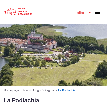
Skip
Link
Italiano
Rozwiń menu 
Polski
English
Česká
中国
Dansk
Deutschland
Español
Français
Italiano
Magyar
Nederlands
日本語
Português
Norsk
Home page
>
Scopri i luoghi
>
Regioni
>
La Podlachia
Suomi
Svenska
La Podlachia