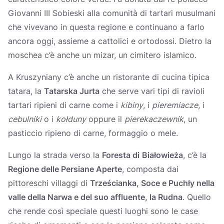
Giovanni III Sobieski alla comunità di tartari musulmani
che vivevano in questa regione e continuano a farlo
ancora oggi, assieme a cattolici e ortodossi. Dietro la
moschea c’è anche un mizar, un cimitero islamico.
A Kruszyniany c’è anche un ristorante di cucina tipica
tatara, la
Tatarska Jurta
che serve vari tipi di ravioli
tartari ripieni di carne come i
kibiny
, i
pieremiacze
, i
cebulniki
o i
kołduny
oppure il
pierekaczewnik
, un
pasticcio ripieno di carne, formaggio o mele.
Lungo la strada verso la
Foresta di
Białowieża
, c’è la
Regione delle Persiane Aperte
, composta dai
pittoreschi villaggi di
Trześcianka, Soce e Puchły nella
valle della Narwa
e del suo affluente, la
Rudna
. Quello
che rende così speciale questi luoghi sono le case