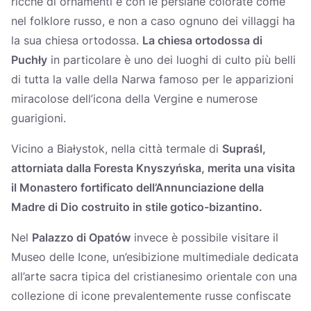
ricche di ornamenti e con le persiane colorate come
nel folklore russo, e non a caso ognuno dei villaggi ha
la sua chiesa ortodossa.
La chiesa ortodossa di
Puchły
in particolare è uno dei luoghi di culto più belli
di tutta la valle della Narwa famoso per le apparizioni
miracolose dell’icona della Vergine e numerose
guarigioni.
Vicino a Białystok, nella città termale di
Supraśl,
attorniata dalla Foresta Knyszyńska
, merita una visita
il Monastero fortificato dell’Annunciazione della
Madre di Dio
costruito in stile gotico-bizantino.
Nel
Palazzo di
Opatów
invece è possibile visitare il
Museo delle Icone, un’esibizione multimediale dedicata
all’arte sacra tipica del cristianesimo orientale con una
collezione di icone prevalentemente russe confiscate