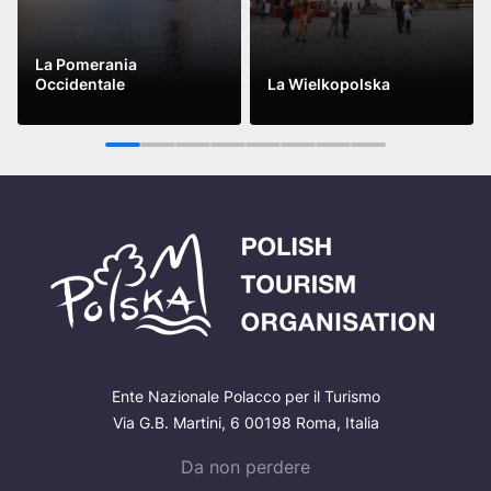
La Pomerania
Occidentale
La Wielkopolska
Leggi di più
Leggi di più
1
2
3
4
5
6
7
8
Ente Nazionale Polacco per il Turismo
Via G.B. Martini, 6 00198 Roma, Italia
Da non perdere