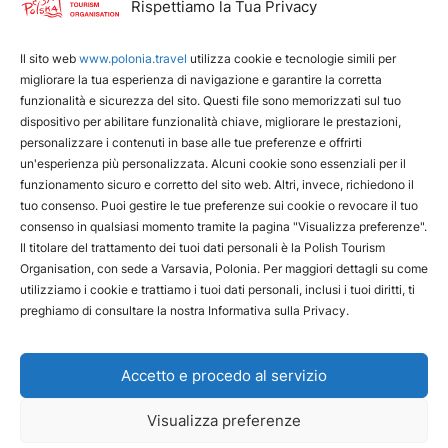
I nostri servizi
Rispettiamo la Tua Privacy
www.edenpoland.pl
Il sito web
www.polonia.travel
utilizza cookie e tecnologie simili per
Polish Tourism Organisation
migliorare la tua esperienza di navigazione e garantire la corretta
funzionalità e sicurezza del sito. Questi file sono memorizzati sul tuo
dispositivo per abilitare funzionalità chiave, migliorare le prestazioni,
personalizzare i contenuti in base alle tue preferenze e offrirti
un'esperienza più personalizzata. Alcuni cookie sono essenziali per il
funzionamento sicuro e corretto del sito web. Altri, invece, richiedono il
tuo consenso. Puoi gestire le tue preferenze sui cookie o revocare il tuo
consenso in qualsiasi momento tramite la pagina "Visualizza preferenze".
Il titolare del trattamento dei tuoi dati personali è la Polish Tourism
Organisation, con sede a Varsavia, Polonia. Per maggiori dettagli su come
utilizziamo i cookie e trattiamo i tuoi dati personali, inclusi i tuoi diritti, ti
preghiamo di consultare la nostra Informativa sulla Privacy.
Accetto e procedo al servizio
Contattaci
Declaration of availability
The Privacy & Cookies Policy
Visualizza preferenze
Copyright © 2024 Polish Tourism Organisation
Design and execution: White Tiger