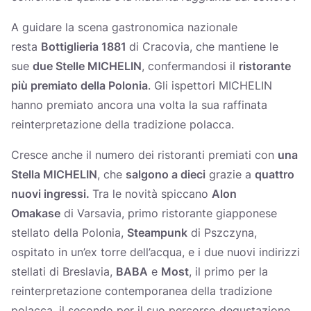
A guidare la scena gastronomica nazionale
resta
Bottiglieria 1881
di Cracovia, che mantiene le
sue
due Stelle MICHELIN
, confermandosi il
ristorante
più premiato della Polonia
. Gli ispettori MICHELIN
hanno premiato ancora una volta la sua raffinata
reinterpretazione della tradizione polacca.
Cresce anche il numero dei ristoranti premiati con
una
Stella MICHELIN
, che
salgono a dieci
grazie a
quattro
nuovi ingressi.
Tra le novità spiccano
Alon
Omakase
di Varsavia, primo ristorante giapponese
stellato della Polonia,
Steampunk
di Pszczyna,
ospitato in un’ex torre dell’acqua, e i due nuovi indirizzi
stellati di Breslavia,
BABA
e
Most
, il primo per la
reinterpretazione contemporanea della tradizione
polacca, il secondo per il suo percorso degustazione