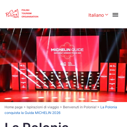
Skip
Link
Italiano
Rozwiń menu 
Polski
English
Česká
中国
Dansk
Deutschland
Español
Français
Italiano
Magyar
Nederlands
日本語
Português
Norsk
Home page
>
Ispirazioni di viaggio
>
Benvenuti in Polonia!
>
La Polonia
conquista la Guida MICHELIN 2026
Suomi
Svenska