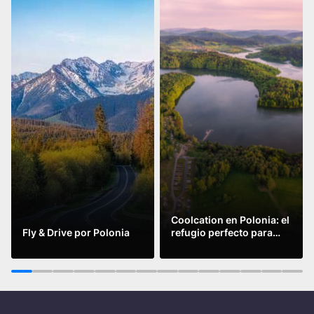
️Coolcation en Polonia: el
Fly & Drive por Polonia
refugio perfecto para
este verano para
Leer más
Leer más
refrescar cuerpo y
mente.
1
2
3
4
5
6
7
8
9
10
11
12
13
14