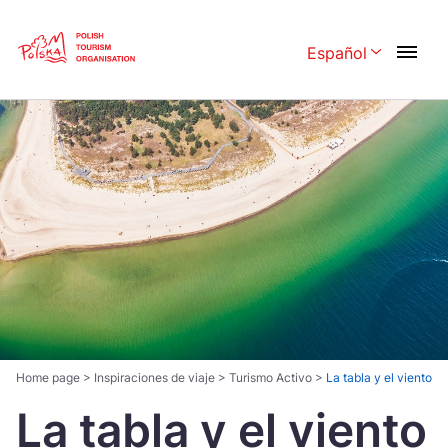
Skip
Link
Español
Rozwiń menu 
Polski
English
Česká
中国
Dansk
Deutschland
Español
Français
Italiano
Magyar
Nederlands
日本語
Português
Norsk
Home page
>
Inspiraciones de viaje
>
Turismo Activo
>
La tabla y el viento
La tabla y el viento
Suomi
Svenska