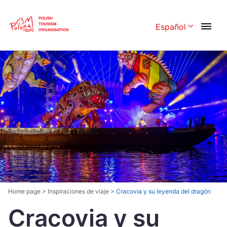
Skip
Link
Español
Rozwiń menu 
Polski
English
Česká
中国
Dansk
Deutschland
Español
Français
Italiano
Magyar
Nederlands
日本語
Português
Norsk
Home page
>
Inspiraciones de viaje
>
Cracovia y su leyenda del dragón
Cracovia y su
Suomi
Svenska