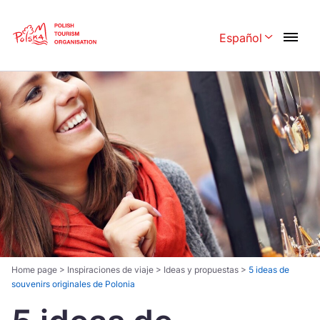
Skip
Link
Español
Rozwiń menu 
Polski
English
Česká
中国
Dansk
Deutschland
Español
Français
Italiano
Magyar
Nederlands
日本語
Português
Norsk
Home page
>
Inspiraciones de viaje
>
Ideas y propuestas
>
5 ideas de
souvenirs originales de Polonia
Suomi
Svenska