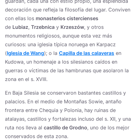
guardan, cada una con estilo propio, una espléndida
decoración que refleja la filosofía del lugar. Conviven
con ellas los
monasterios cistercienses
de
Lubiaz
,
Trzebnica
y
Krzeszów
, y otros
monumentos religiosos, aunque esta vez más
curiosos: una iglesia típica noruega en Karpacz
(
Iglesia de Wang
); o la
Capilla de las calaveras
en
Kudowa, un homenaje a los silesianos caídos en
guerras o víctimas de las hambrunas que asolaron la
zona en el s. XVIII.
En Baja Silesia se conservaron bastantes castillos y
palacios. En el medio de Montañas Sowie, antaño
frontera entre Chequia y Polonia, hay ruinas de
atalayas, castillos y fortalezas incluso del s. XII, y una
ruta nos lleva al
castillo de Grodno
, uno de los mejor
conservados de esta zona.