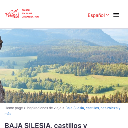
Skip
Link
Español
Rozwiń menu 
Polski
English
Česká
中国
Dansk
Deutschland
Español
Français
Italiano
Magyar
Nederlands
日本語
Português
Norsk
Home page
>
Inspiraciones de viaje
>
Baja Silesia, castillos, naturaleza y
más
Suomi
Svenska
BAJA SILESIA, castillos y