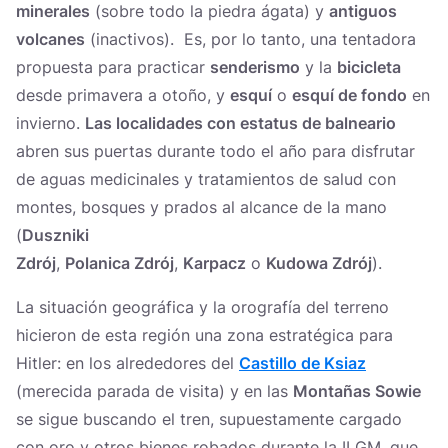
minerales
(sobre todo la piedra ágata) y
antiguos
volcanes
(inactivos). Es, por lo tanto, una tentadora
propuesta para practicar
senderismo
y la
bicicleta
desde primavera a otoño, y
esquí
o
esquí de fondo
en
invierno.
Las localidades con estatus de balneario
abren sus puertas durante todo el año para disfrutar
de aguas medicinales y tratamientos de salud con
montes, bosques y prados al alcance de la mano
(
Duszniki
Zdrój
,
Polanica Zdrój
,
Karpacz
o
Kudowa Zdrój
).
La situación geográfica y la orografía del terreno
hicieron de esta región una zona estratégica para
Hitler: en los alrededores del
Castillo de Ksiaz
(merecida parada de visita) y en las
Montañas Sowie
se sigue buscando el tren, supuestamente cargado
con oro y otros bienes robados durante la II GM, que