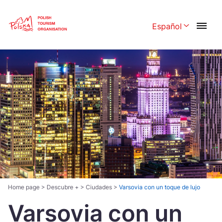
Skip
Link
Español
Rozwiń menu 
Polski
English
Česká
中国
Dansk
Deutschland
Español
Français
Italiano
Magyar
Nederlands
日本語
Português
Norsk
Home page
>
Descubre +
>
Ciudades
>
Varsovia con un toque de lujo
Varsovia con un
Suomi
Svenska