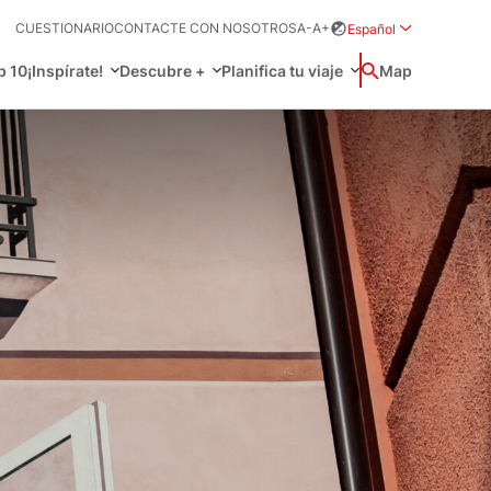
CUESTIONARIO
CONTACTE CON NOSOTROS
A-
A+
Español
Rozwiń menu wybo
p 10
¡Inspírate!
Descubre +
Planifica tu viaje
Buscar
Map
中国
Zamkn
Français
日本語
Activo
O
 prácticos
Svenska
, idioma y más
a tu viaje