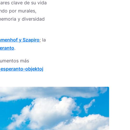
ares clave de su vida
ando por murales,
memoria y diversidad
Zamenhof y Szapiro
; la
peranto
.
onumentos más
-esperanto-objektoj