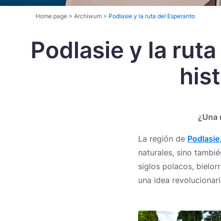
Home page
>
Archiwum
>
Podlasie y la ruta del Esperanto
Podlasie y la ruta
Rutas temáticas
his
¿Una r
La región de
Podlasie
naturales, sino tambi
siglos polacos, bielor
una idea revolucionar