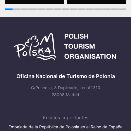
Leer más
Leer más
1
2
3
4
5
6
7
8
9
10
11
12
13
14
15
Oficina Nacional de Turismo de Polonia
C/Princesa, 3 Duplicado, Local 1310
28008 Madrid
Enlaces importantes
Embajada de la República de Polonia en el Reino de España