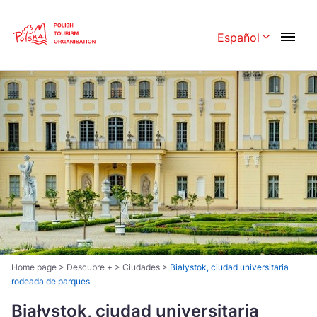
Skip
Link
Español
Rozwiń menu 
Polski
English
Česká
中国
Dansk
Deutschland
Español
Français
Italiano
Magyar
Nederlands
日本語
Português
Norsk
Home page
>
Descubre +
>
Ciudades
>
Białystok, ciudad universitaria
rodeada de parques
Suomi
Svenska
Białystok, ciudad universitaria