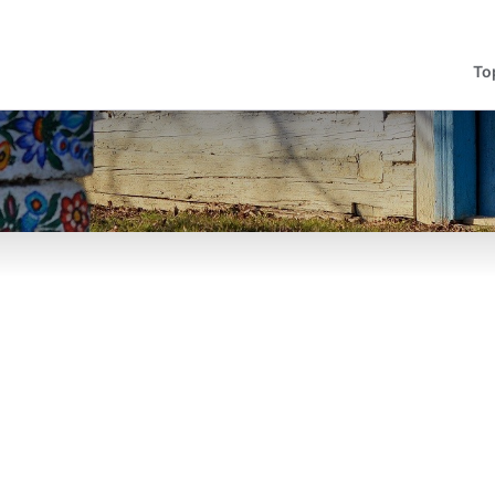
To
English
Česká
Deutschland
Español
Magyar
Nederlands
Turismo cultural y urbano
Ciudades
Documentos de viaje
Turismo 
UNESC
Consejos
Norsk
Suomi
Fiestas, costumbres y tradiciones
Castillos y Palacios
Alojamiento
Sabores
Historia
Encuentr