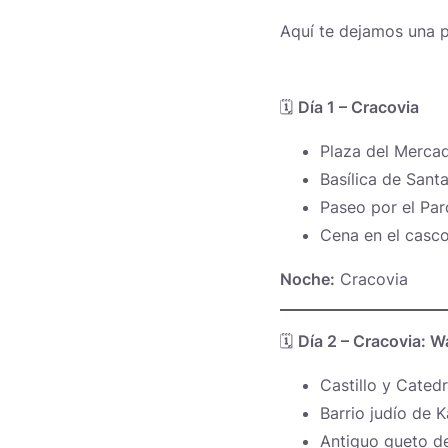
Aquí te dejamos una pr
🗓️
Día 1 – Cracovia
Plaza del Mercad
Basílica de Sant
Paseo por el Par
Cena en el casco
Noche:
Cracovia
🗓️
Día 2 – Cracovia: W
Castillo y Cated
Barrio judío de 
Antiguo gueto d