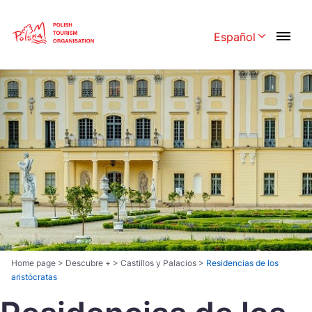
Skip
Link
Español
Rozwiń menu 
Polski
English
Česká
中国
Dansk
Deutschland
Español
Français
Italiano
Magyar
Nederlands
日本語
Português
Norsk
Home page
>
Descubre +
>
Castillos y Palacios
>
Residencias de los
aristócratas
Suomi
Svenska