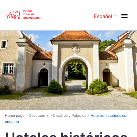
Skip
Link
Español
Rozwiń menu 
Polski
English
Česká
中国
Dansk
Deutschland
Español
Français
Italiano
Magyar
Nederlands
日本語
Português
Norsk
Home page
>
Descubre +
>
Castillos y Palacios
>
Hoteles históricos con
encanto
Suomi
Svenska