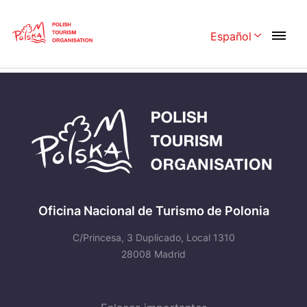
Skip
Link
Español
Rozwiń menu 
Home page
>
Descubre +
>
Castillos y Palacios
Polski
English
Česká
中国
Dansk
Deutschland
Español
Français
Italiano
Magyar
Oficina Nacional de Turismo de Polonia
Nederlands
日本語
C/Princesa, 3 Duplicado, Local 1310
Português
28008 Madrid
Norsk
Suomi
Svenska