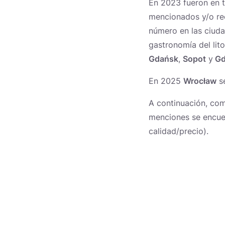
En 2023 fueron en t
mencionados y/o re
número en las ciud
gastronomía del lito
Gdańsk
,
Sopot
y
Gd
En 2025
Wrocław
se
A continuación, com
menciones se encuen
calidad/precio).