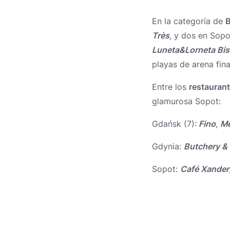
En la categoría de
Très
, y dos en Sopo
Luneta&Lorneta Bis
playas de arena fina,
Entre los
restauran
glamurosa Sopot:
Gdańsk (7):
Fino
,
Me
Gdynia:
Butchery &
Sopot:
Café Xander