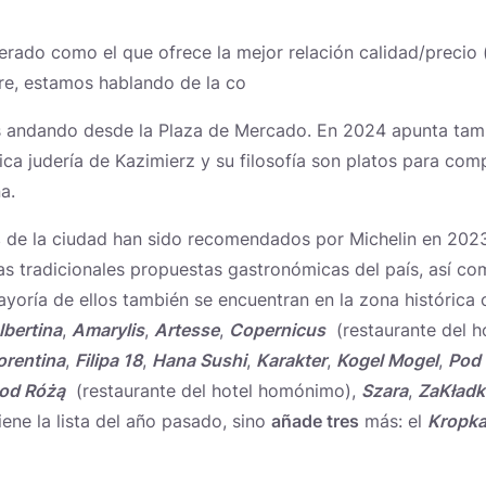
rado como el que ofrece la mejor relación calidad/precio 
e, estamos hablando de la co
os andando desde la Plaza de Mercado. En 2024 apunta tam
rica judería de Kazimierz y su filosofía son platos para com
ña.
s
de la ciudad han sido recomendados por Michelin en 2023;
s tradicionales propuestas gastronómicas del país, así co
ayoría de ellos también se encuentran en la zona histórica
lbertina
,
Amarylis
,
Artesse
,
Copernicus
(restaurante del h
orentina
,
Filipa 18
,
Hana Sushi
,
Karakter
,
Kogel Mogel
,
Pod
od Różą
(restaurante del hotel homónimo),
Szara
,
ZaKładk
ene la lista del año pasado, sino
añade tres
más: el
Kropk