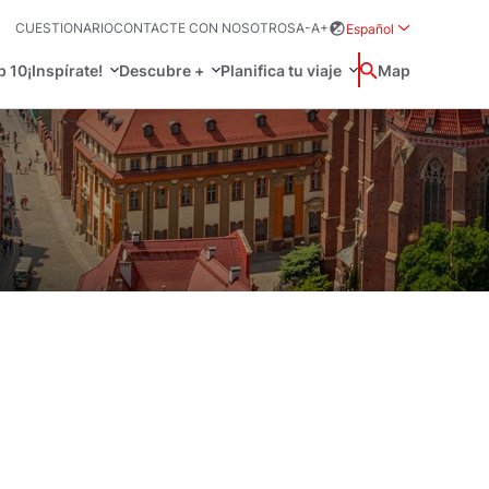
CUESTIONARIO
CONTACTE CON NOSOTROS
A-
A+
Español
Rozwiń menu wybo
p 10
¡Inspírate!
Descubre +
Planifica tu viaje
Buscar
Map
中国
Zamkn
Français
日本語
Activo
O
 prácticos
Svenska
, idioma y más
a tu viaje