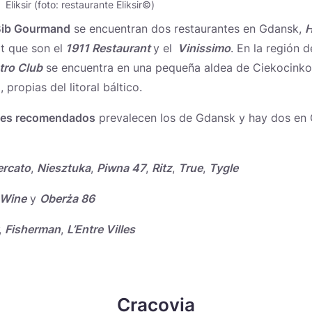
Eliksir (foto: restaurante Eliksir©)
Bib Gourmand
se encuentran dos restaurantes en Gdansk,
H
t que son el
1911 Restaurant
y el
Vinissimo
. En la región 
tro Club
se encuentra en una pequeña aldea de Ciekocinko,
 propias del litoral báltico.
tes recomendados
prevalecen los de Gdansk y hay dos en G
rcato
,
Niesztuka
,
Piwna 47
,
Ritz
,
True
,
Tygle
 Wine
y
Oberża 86
,
Fisherman
,
L’Entre Villes
Cracovia