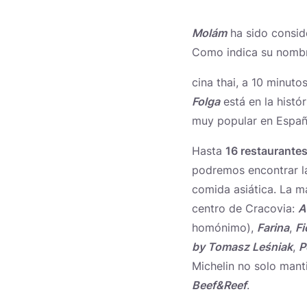
Molám
ha sido conside
Como indica su nombr
cina thai, a 10 minut
Folga
está en la histó
muy popular en Espa
Hasta
16 restaurante
podremos encontrar la
comida asiática. La m
centro de Cracovia:
A
homónimo),
Farina
,
Fi
by Tomasz Leśniak
,
P
Michelin no solo manti
Beef&Reef
.