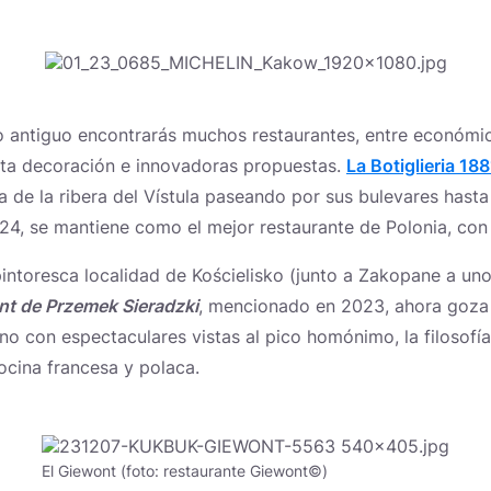
 antiguo encontrarás muchos restaurantes, entre económico
ita decoración e innovadoras propuestas.
La Botiglieria 188
de la ribera del Vístula paseando por sus bulevares hasta l
24, se mantiene como el mejor restaurante de Polonia, con 
intoresca localidad de Kościelisko (junto a Zakopane a un
t de Przemek Sieradzk
i
, mencionado en 2023, ahora goza
rno con espectaculares vistas al pico homónimo, la filosofí
ocina francesa y polaca.
El Giewont (foto: restaurante Giewont©)