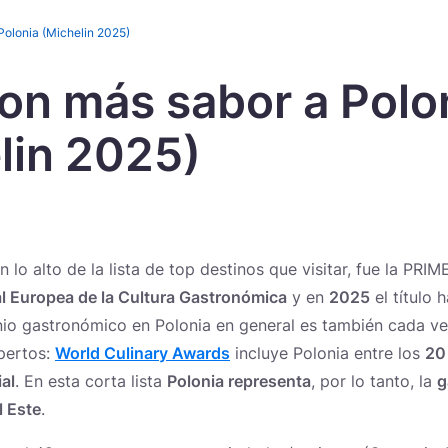
Polonia (Michelin 2025)
con más sabor a Polo
Novedades
lin 2025)
en lo alto de la lista de top destinos que visitar, fue la PR
l Europea de la Cultura Gastronómica
y en
2025
el título 
onio gastronómico en Polonia en general es también cada v
pertos:
World Culinary Awards
incluye Polonia entre los
20
al
. En esta corta lista
Polonia representa
, por lo tanto, la
g
l Este
.