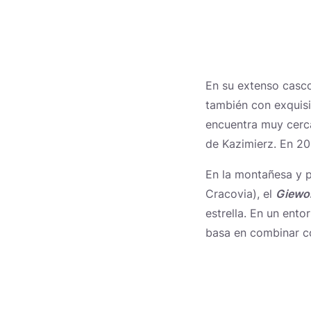
En su extenso casco
también con exquis
encuentra muy cerca 
de Kazimierz. En 20
En la montañesa y p
Cracovia), el
Giewon
estrella. En un ento
basa en combinar c