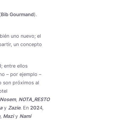
(
Bib Gourmand
).
bién uno nuevo; el
partir, un concepto
 entre ellos
mo – por ejemplo –
 o son próximos al
otel
 Nosem
,
NOTA_RESTO
a
y
Zazie
. En
202
4,
a
,
Mazi
y
Nami