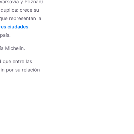
 Varsovia y Poznań)
duplica: crece su
que representan la
res ciudades
,
país.
ía Michelin.
 que entre las
n por su relación