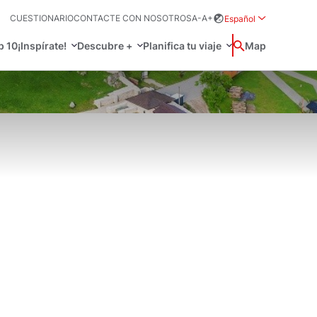
CUESTIONARIO
CONTACTE CON NOSOTROS
A-
A+
Español
Rozwiń menu wybo
p 10
¡Inspírate!
Descubre +
Planifica tu viaje
Buscar
Map
中国
Zamkn
Français
日本語
Activo
O
 prácticos
Svenska
, idioma y más
a tu viaje