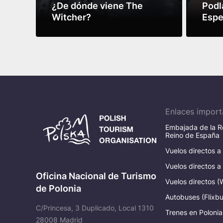
¿De dónde viene The
Podla
Witcher?
Espe
Leer más
Leer 
Enlaces import
Embajada de la Re
Reino de España
Vuelos directos a
Vuelos directos a
Oficina Nacional de Turismo
Vuelos directos (
de Polonia
Autobuses (Flixbu
C/Princesa, 3 Duplicado, Local 1310
Trenes en Polonia
28008 Madrid