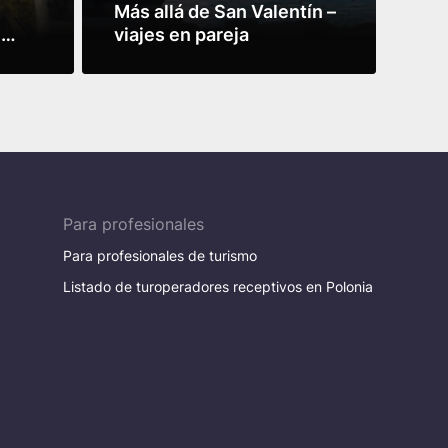
Más allá de San Valentín –
Rut
e
viajes en pareja
Mun
Leer más
Leer
Para profesionales
Para profesionales de turismo
Listado de turoperadores receptivos en Polonia