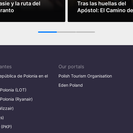
sie y la ruta del
Tras las huellas del
ranto
Apóstol: El Camino d
Santiago en tierras
más
Leer más
polacas
1
2
3
antes
Our portals
pública de Polonia en el
Polish Tourism Organisation
Eden Poland
 Polonia (LOT)
 Polonia (Ryanair)
Wizzair)
s)
 (PKP)