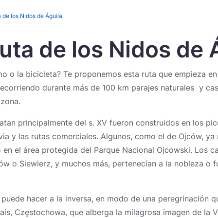
a de los Nidos de Águila
Ruta de los Nidos de 
Novedades
smo o la bicicleta? Te proponemos esta ruta que empieza 
recorriendo durante más de 100 km parajes naturales y casti
 zona.
atan principalmente del s. XV fueron construidos en los pi
via y las rutas comerciales. Algunos, como el de Ojców, ya
 en el área protegida del Parque Nacional Ojcowski. Los cas
rów o Siewierz, y muchos más, pertenecían a la nobleza o fu
 puede hacer a la inversa, en modo de una peregrinación qu
 país, Częstochowa, que alberga la milagrosa imagen de la 