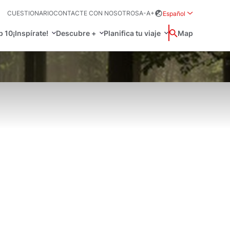
CUESTIONARIO
CONTACTE CON NOSOTROS
A-
A+
Español
Rozwiń menu wybo
p 10
¡Inspírate!
Descubre +
Planifica tu viaje
Buscar
Map
中国
Zamkn
Français
日本語
Activo
O
 prácticos
Svenska
, idioma y más
a tu viaje