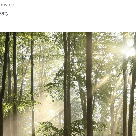
ebowiec
saty