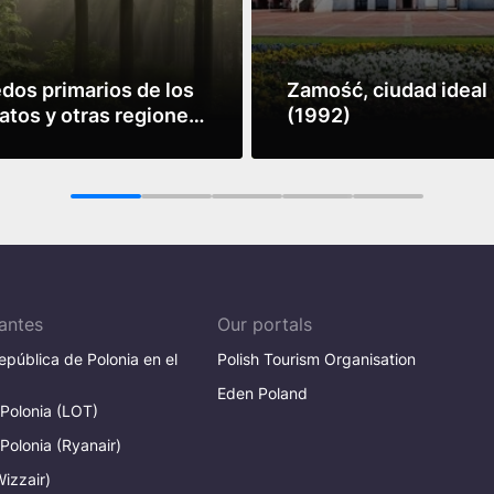
dos primarios de los
Zamość, ciudad ideal
atos y otras regiones
(1992)
uropa
más
Leer más
1
2
3
4
5
antes
Our portals
pública de Polonia en el
Polish Tourism Organisation
Eden Poland
 Polonia (LOT)
 Polonia (Ryanair)
Wizzair)