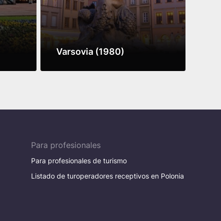
Varsovia (1980)
Igl
Leer más
Leer
Para profesionales
Para profesionales de turismo
Listado de turoperadores receptivos en Polonia