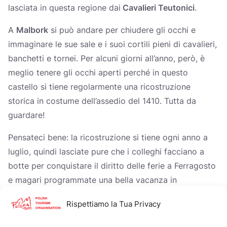
lasciata in questa regione dai
Cavalieri Teutonici
.
A
Malbork
si può andare per chiudere gli occhi e
immaginare le sue sale e i suoi cortili pieni di cavalieri,
banchetti e tornei. Per alcuni giorni all’anno, però, è
meglio tenere gli occhi aperti perché in questo
castello si tiene regolarmente una ricostruzione
storica in costume dell’assedio del 1410. Tutta da
guardare!
Pensateci bene: la ricostruzione si tiene ogni anno a
luglio, quindi lasciate pure che i colleghi facciano a
botte per conquistare il diritto delle ferie a Ferragosto
e magari programmate una bella vacanza in
Pomerania, davvero fresca, rilassante, ricca di cose da
Rispettiamo la Tua Privacy
scoprire e di luoghi ed esperienze con cui ricaricare le
batterie. Una vacanza vera.