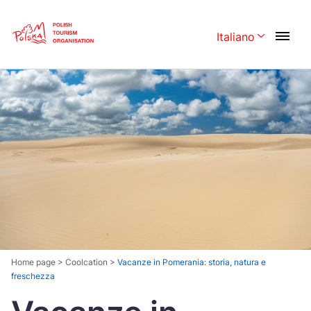
Skip
Link
Italiano
Rozwiń menu 
Polski
English
Česká
中国
Dansk
Deutschland
Español
Français
Italiano
Magyar
Nederlands
日本語
Português
Norsk
Home page
>
Coolcation
>
Vacanze in Pomerania: storia, natura e
freschezza
Suomi
Svenska