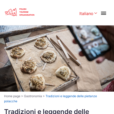
Skip
Link
Italiano
Rozwiń menu 
Polski
English
Česká
中国
Dansk
Deutschland
Español
Français
Italiano
Magyar
Nederlands
日本語
Português
Norsk
Home page
>
Gastronomia
>
Tradizioni e leggende delle pietanze
polacche
Suomi
Svenska
Tradizioni e leggende delle