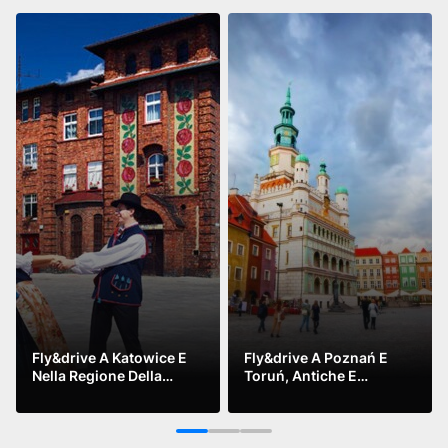
Fly&drive A Katowice E
Fly&drive A Poznań E
Nella Regione Della
Toruń, Antiche E
Slesia, Atmosfere
Affascinanti
Leggi di più
Leggi di più
Postindustriali, Mete
Insolite
1
2
3