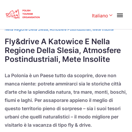
Skip
Link
Italiano
Rozwiń menu 
Home page
>
Ispirazioni di viaggio
>
Fly & Drive
>
Fly&drive A Katowice E
Nella Regione Della Slesia, Atmosfere Postindustriali, Mete Insolite
Polski
English
Fly&drive A Katowice E Nella
Regione Della Slesia, Atmosfere
Česká
中国
Postindustriali, Mete Insolite
Dansk
Deutschland
Español
Français
La Polonia è un Paese tutto da scoprire, dove non
manca niente: potrete ammirarci sia le storiche città
Italiano
Magyar
d’arte che la splendida natura, tra mare, monti, boschi,
Nederlands
日本語
fiumi e laghi. Per assaporare appieno il meglio di
questo territorio pieno di sorprese – sia i suoi tesori
Português
Norsk
urbani che quelli naturalistici – il modo migliore per
Suomi
Svenska
visitarlo è la vacanza di tipo fly & drive.