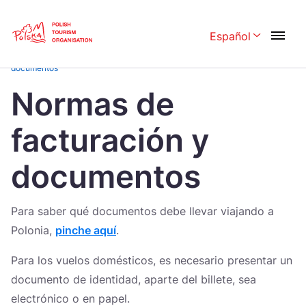
Skip
Link
Español
Rozwiń menu 
Home page
>
¿Cómo viajar?
>
en avion
>
Normas de facturación y
documentos
Polski
English
Normas de
Česká
中国
facturación y
Dansk
Deutschland
documentos
Español
Français
Italiano
Magyar
Para saber qué documentos debe llevar viajando a
Nederlands
日本語
Polonia,
pinche aquí
.
Português
Norsk
Para los vuelos domésticos, es necesario presentar un
documento de identidad, aparte del billete, sea
Suomi
Svenska
electrónico o en papel.