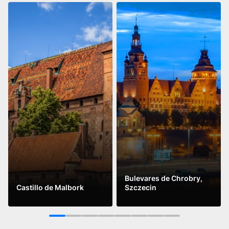
Bulevares de Chrobry,
Castillo de Malbork
Szczecin
Leer más
Leer más
1
2
3
4
5
6
7
8