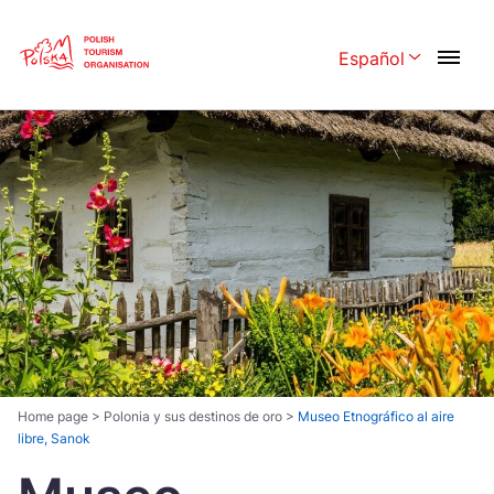
Skip
Link
Español
Rozwiń menu 
Polski
English
Česká
中国
Dansk
Deutschland
Español
Français
Italiano
Magyar
Nederlands
日本語
Português
Norsk
Home page
>
Polonia y sus destinos de oro
>
Museo Etnográfico al aire
libre, Sanok
Suomi
Svenska