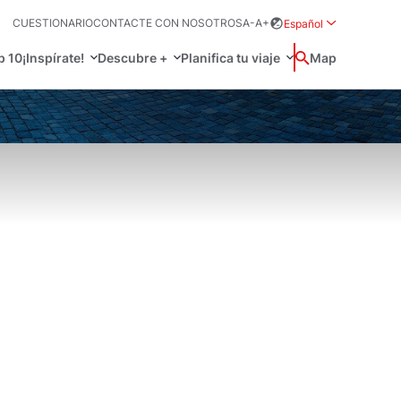
CUESTIONARIO
CONTACTE CON NOSOTROS
A-
A+
Español
Rozwiń menu wybo
p 10
¡Inspírate!
Descubre +
Planifica tu viaje
Buscar
Map
中国
Zamkn
Français
日本語
Activo
O
 prácticos
Svenska
, idioma y más
a tu viaje