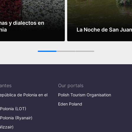
mas y dialectos en
nia
La Noche de San Jua
más
Leer más
1
2
3
antes
Our portals
pública de Polonia en el
Polish Tourism Organisation
Eden Poland
 Polonia (LOT)
 Polonia (Ryanair)
Wizzair)