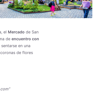
a, el
Mercado
de San
rma de
encuentro con
r sentarse en una
coronas de flores
i.com”