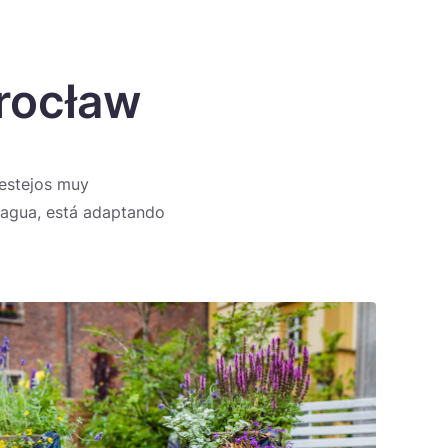
rocław
festejos muy
l agua, está adaptando