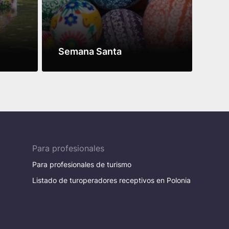
n
Semana Santa
¡Po
Leer más
Leer
Para profesionales
Para profesionales de turismo
Listado de turoperadores receptivos en Polonia