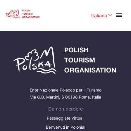
Skip
Link
Italiano
Rozwiń menu 
Home page
>
Scopri i luoghi
>
UNESCO
Polski
English
Česká
中国
Dansk
Deutschland
Español
Français
Italiano
Magyar
Ente Nazionale Polacco per il Turismo
Nederlands
日本語
Via G.B. Martini, 6 00198 Roma, Italia
Português
Da non perdere
Norsk
Passeggiate virtuali
Suomi
Svenska
Benvenuti in Polonia!