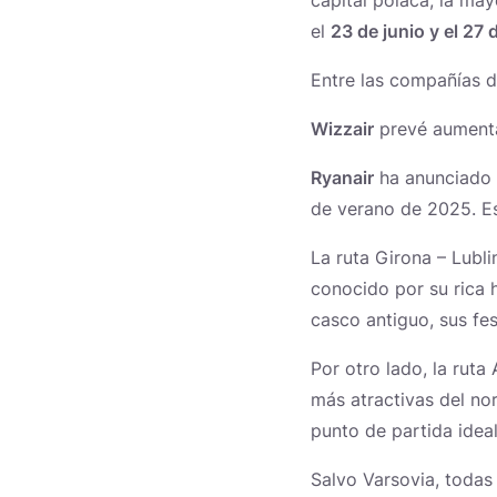
capital polaca, la ma
el
23 de junio y el 27
Entre las compañías 
Wizzair
prevé aumenta
Rutas temáticas
Ryanair
ha anunciado 
de verano de 2025. E
La ruta Girona – Lubl
conocido por su rica h
casco antiguo, sus fes
Por otro lado, la rut
más atractivas del no
punto de partida ideal
Salvo Varsovia, todas