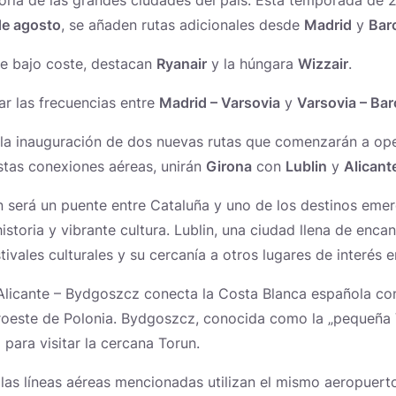
yoría de las grandes ciudades del país. Esta temporada de 
 de agosto
, se añaden rutas adicionales desde
Madrid
y
Bar
de bajo coste, destacan
Ryanair
y la húngara
Wizzair
.
r las frecuencias entre
Madrid – Varsovia
y
Varsovia – Bar
Novedades
la inauguración de dos nuevas rutas que comenzarán a op
stas conexiones aéreas, unirán
Girona
con
Lublin
y
Alicant
in será un puente entre Cataluña y uno de los destinos eme
istoria y vibrante cultura. Lublin, una ciudad llena de enca
tivales culturales y su cercanía a otros lugares de interés en
a Alicante – Bydgoszcz conecta la Costa Blanca española co
roeste de Polonia. Bydgoszcz, conocida como la „pequeña 
 para visitar la cercana Torun.
 las líneas aéreas mencionadas utilizan el mismo aeropuer