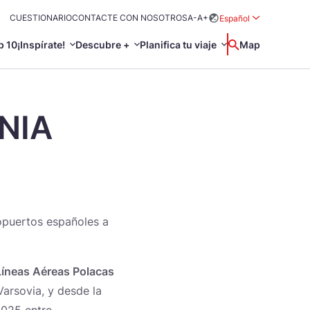
CUESTIONARIO
CONTACTE CON NOSOTROS
A-
A+
Español
Rozwiń menu wybo
p 10
¡Inspírate!
Descubre +
Planifica tu viaje
Buscar
Map
中国
Zamkn
Français
NIA
日本語
Activo
O
 prácticos
Svenska
ropuertos españoles a
Líneas Aéreas Polacas
, idioma y más
a tu viaje
arsovia, y desde la