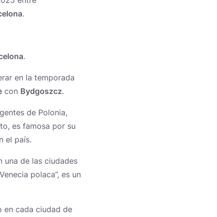
2025 entre
celona
.
celona
.
erar en la temporada
e
con
Bydgoszcz
.
rgentes de Polonia,
nto, es famosa por su
 el país.
n una de las ciudades
Venecia polaca”, es un
to en cada ciudad de