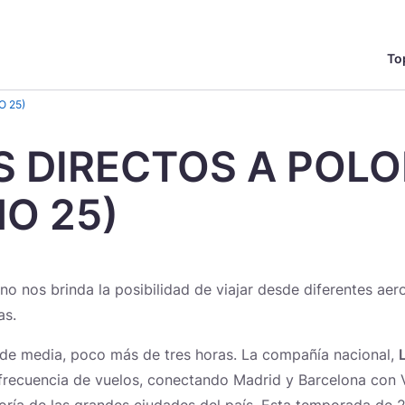
To
English
Česká
O 25)
Deutschland
Español
 DIRECTOS A POLO
Magyar
Nederlands
O 25)
Turismo cultural y urbano
Ciudades
Documentos de viaje
Turismo 
UNESC
Consejos
Norsk
Suomi
o nos brinda la posibilidad de viajar desde diferentes ae
as.
, de media, poco más de tres horas. La compañía nacional,
Fiestas, costumbres y tradiciones
Castillos y Palacios
Alojamiento
Sabores
Historia
Encuentr
 frecuencia de vuelos, conectando Madrid y Barcelona con V