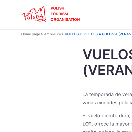
Skip
Link
Polski
Home page
>
Archiwum
>
VUELOS DIRECTOS A POLONIA (VERAN
Buscar
Dansk
en
VUELOS
el
sitio
Italiano
(VERAN
Ideas y propuestas
Regiones
¿Cómo viajar?
Português
Україна
La temporada de veran
varias ciudades polac
Escapadas de invierno: mercadillos
El vuelo directo dura
de Navidad y mucho más
Parques Nacionales
Moneda
LOT
, ofrece la mayor