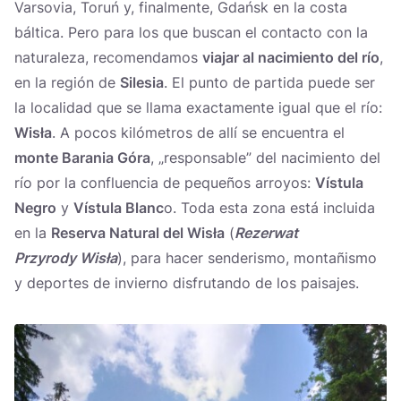
Україна
Varsovia, Toruń y, finalmente, Gdańsk en la costa
báltica. Pero para los que buscan el contacto con la
Zamknij
naturaleza, recomendamos
viajar al nacimiento del río
,
en la región de
Silesia
. El punto de partida puede ser
la localidad que se llama exactamente igual que el río:
Wisła
. A pocos kilómetros de allí se encuentra el
monte Barania Góra
, „responsable” del nacimiento del
río por la confluencia de pequeños arroyos:
Vístula
Negro
y
Vístula Blanc
o. Toda esta zona está incluida
en la
Reserva Natural del Wisła
(
Rezerwat
Przyrody
Wisła
), para hacer senderismo, montañismo
y deportes de invierno disfrutando de los paisajes.