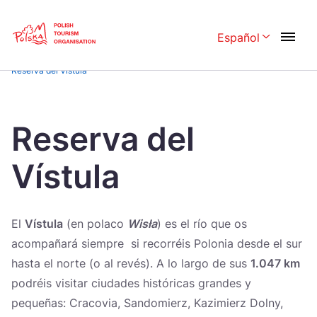
Skip
Link
Español
Rozwiń menu 
Home page
>
Inspiraciones de viaje
>
Turismo Activo
>
Senderismo
>
Reserva del Vístula
Polski
English
Česká
中国
Reserva del
Dansk
Deutschland
Vístula
Español
Français
Italiano
Magyar
El
Vístula
(en polaco
Wisła
) es el río que os
Nederlands
日本語
acompañará siempre si recorréis Polonia desde el sur
Português
hasta el norte (o al revés). A lo largo de sus
Norsk
1.047 km
podréis visitar ciudades históricas grandes y
Suomi
Svenska
pequeñas: Cracovia, Sandomierz, Kazimierz Dolny,