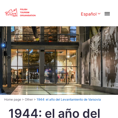
Skip
Link
Español
Rozwiń menu 
Polski
English
Česká
中国
Dansk
Deutschland
Español
Français
Italiano
Magyar
Nederlands
日本語
Português
Norsk
Home page
>
Other
>
1944: el año del Levantamiento de Varsovia
1944: el año del
Suomi
Svenska