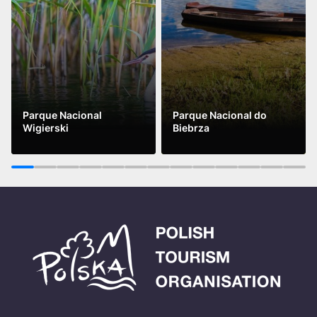
Parque Nacional
Parque Nacional do
Wigierski
Biebrza
Ver mais
Ver mais
1
2
3
4
5
6
7
8
9
10
11
12
13