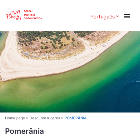
Skip
Link
Português
Rozwiń menu w
Polski
English
Česká
中国
Dansk
Deutschland
Español
Français
Italiano
Magyar
Nederlands
日本語
Português
Norsk
Home page
>
Descubra lugares
>
POMERÂNIA
Suomi
Svenska
Pomerânia