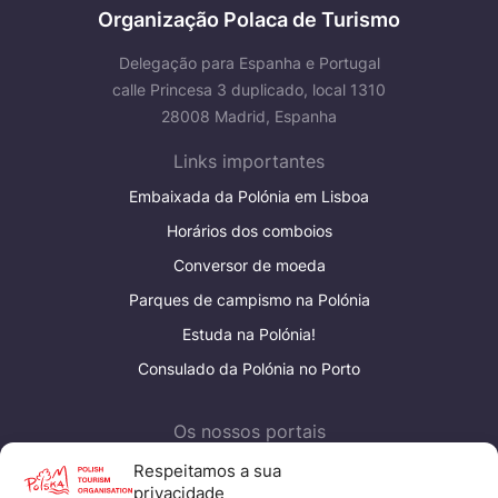
Organização Polaca de Turismo
Delegação para Espanha e Portugal
calle Princesa 3 duplicado, local 1310
28008 Madrid, Espanha
Links importantes
Embaixada da Polónia em Lisboa
Horários dos comboios
Conversor de moeda
Parques de campismo na Polónia
Estuda na Polónia!
Consulado da Polónia no Porto
Os nossos portais
Polish Tourism Organisation
Respeitamos a sua
privacidade