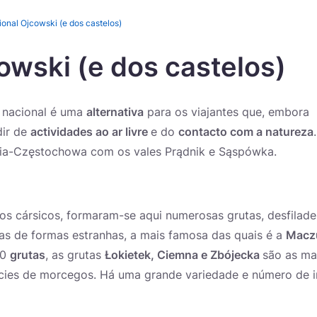
onal Ojcowski (e dos castelos)
owski (e dos castelos)
e nacional é uma
alternativa
para os viajantes que, embora
dir de
actividades ao ar livre
e do
contacto com a natureza
.
óvia-Częstochowa com os vales Prądnik e Sąspówka.
s cársicos, formaram-se aqui numerosas grutas, desfiladei
has de formas estranhas, a mais famosa das quais é a
Macz
00
grutas
, as grutas
Łokietek, Ciemna e Zbójecka
são as ma
pécies de morcegos. Há uma grande variedade e número de 