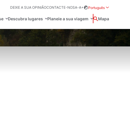
DEIXE A SUA OPINIÃO
CONTACTE-NOS
A-
A+
Português
Rozwiń menu wybor
se
Descubra lugares
Planeie a sua viagem
Procurar
Mapa
中国
Zamkn
Français
日本語
es
O
olaca
Svenska