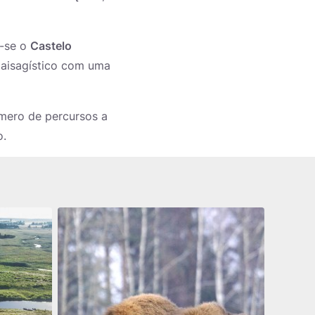
a-se o
Castelo
 paisagístico com uma
úmero de percursos a
o.