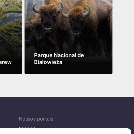
Parque Nacional de
Par
Narew
Białowieża
Ka
Ver mais
Ver 
Nossos portais
YouTube