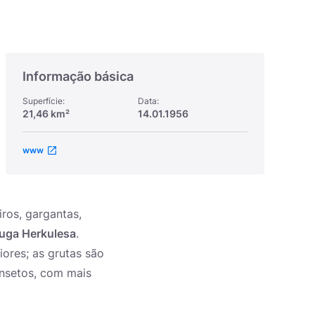
Informação básica
Superfície:
Data:
21,46 km²
14.01.1956
www
ros, gargantas,
uga Herkulesa
.
iores; as grutas são
insetos, com mais