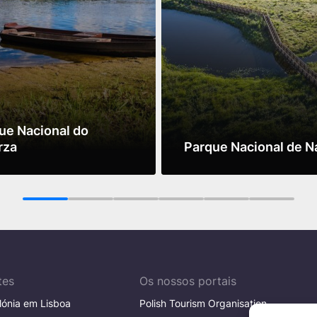
ue Nacional do
rza
Parque Nacional de 
is
Ver mais
1
2
3
4
5
6
tes
Os nossos portais
ónia em Lisboa
Polish Tourism Organisation