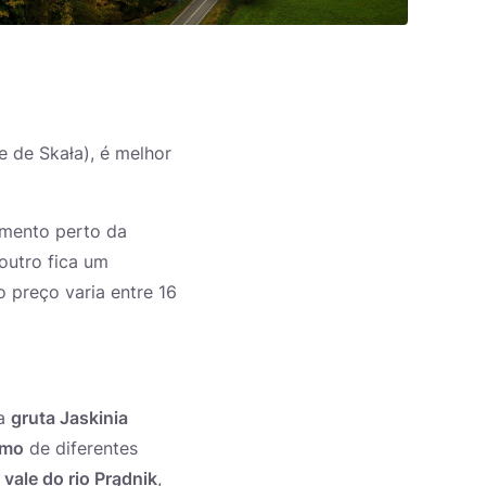
e de Skała), é melhor
amento perto da
outro fica um
 preço varia entre 16
na
gruta Jaskinia
ismo
de diferentes
o
vale do rio Prądnik
,