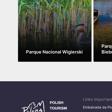
Parq
Parque Nacional Wigierski
Bieb
Ver mais
Ver ma
Links importan
Embaixada da Pol