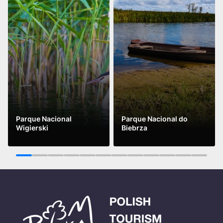
Parque Nacional
Parque Nacional do
Wigierski
Biebrza
Ver mais
Ver mais
1
2
3
4
5
6
7
8
9
10
11
12