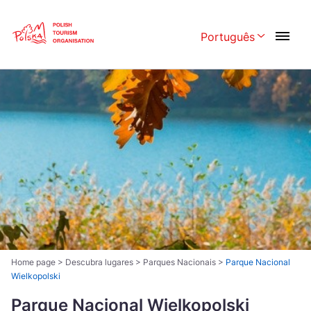
Skip
Link
Português
Rozwiń menu w
Polski
English
Česká
中国
Dansk
Deutschland
Español
Français
Italiano
Magyar
Nederlands
日本語
Português
Norsk
Home page
>
Descubra lugares
>
Parques Nacionais
>
Parque Nacional
Wielkopolski
Suomi
Svenska
Parque Nacional Wielkopolski