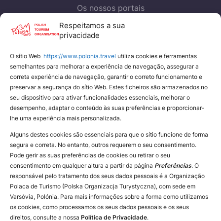
Os nossos portais
Polish Tourism Organisation
Respeitamos a sua
privacidade
Eden Poland
O sítio Web
https://www.polonia.travel
utiliza cookies e ferramentas
Nossos portais
semelhantes para melhorar a experiência de navegação, assegurar a
correta experiência de navegação, garantir o correto funcionamento e
YouTube
preservar a segurança do sítio Web. Estes ficheiros são armazenados no
Instagram
seu dispositivo para ativar funcionalidades essenciais, melhorar o
desempenho, adaptar o conteúdo às suas preferências e proporcionar-
Facebook
lhe uma experiência mais personalizada.
Alguns destes cookies são essenciais para que o sítio funcione de forma
segura e correta. No entanto, outros requerem o seu consentimento.
Pode gerir as suas preferências de cookies ou retirar o seu
consentimento em qualquer altura a partir da página
Preferências
. O
responsável pelo tratamento dos seus dados pessoais é a Organização
Polaca de Turismo (Polska Organizacja Turystyczna), com sede em
Varsóvia, Polónia. Para mais informações sobre a forma como utilizamos
os cookies, como processamos os seus dados pessoais e os seus
direitos, consulte a nossa
Política de Privacidade
.