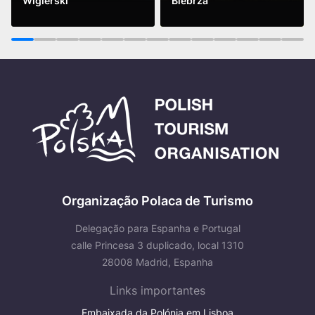
Wigierski
Biebrza
Ver mais
Ver mais
1
2
3
4
5
6
7
8
9
10
11
12
13
Organização Polaca de Turismo
Delegação para Espanha e Portugal
calle Princesa 3 duplicado, local 1310
28008 Madrid, Espanha
Links importantes
Embaixada da Polónia em Lisboa