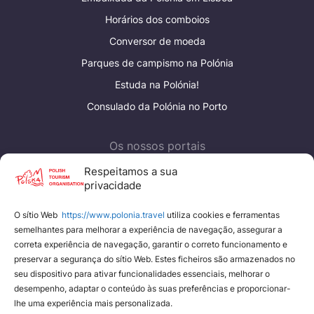
Horários dos comboios
Conversor de moeda
Parques de campismo na Polónia
Estuda na Polónia!
Consulado da Polónia no Porto
Os nossos portais
Polish Tourism Organisation
Respeitamos a sua
privacidade
Eden Poland
O sítio Web
https://www.polonia.travel
utiliza cookies e ferramentas
Nossos portais
semelhantes para melhorar a experiência de navegação, assegurar a
correta experiência de navegação, garantir o correto funcionamento e
YouTube
preservar a segurança do sítio Web. Estes ficheiros são armazenados no
Instagram
seu dispositivo para ativar funcionalidades essenciais, melhorar o
desempenho, adaptar o conteúdo às suas preferências e proporcionar-
Facebook
lhe uma experiência mais personalizada.