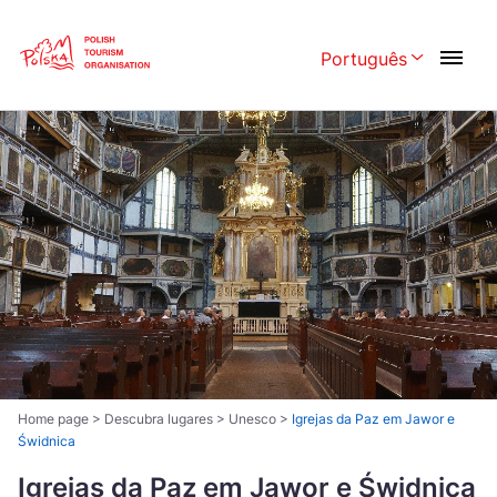
Skip
Link
Português
Rozwiń menu w
Polski
English
Česká
中国
Dansk
Deutschland
Español
Français
Italiano
Magyar
Nederlands
日本語
Português
Norsk
Home page
>
Descubra lugares
>
Unesco
>
Igrejas da Paz em Jawor e
Świdnica
Suomi
Svenska
Igrejas da Paz em Jawor e Świdnica