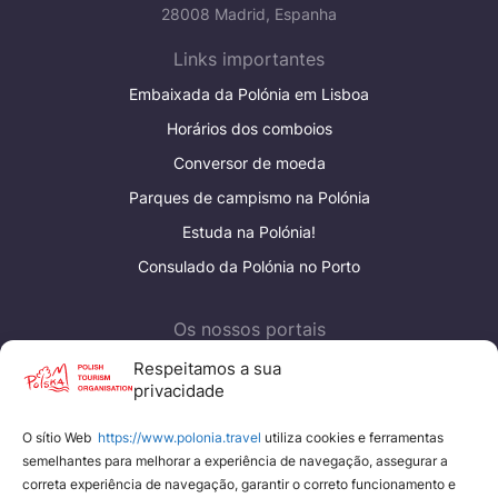
28008 Madrid, Espanha
Links importantes
Embaixada da Polónia em Lisboa
Horários dos comboios
Conversor de moeda
Parques de campismo na Polónia
Estuda na Polónia!
Consulado da Polónia no Porto
Os nossos portais
Polish Tourism Organisation
Respeitamos a sua
privacidade
Eden Poland
O sítio Web
https://www.polonia.travel
utiliza cookies e ferramentas
Nossos portais
semelhantes para melhorar a experiência de navegação, assegurar a
correta experiência de navegação, garantir o correto funcionamento e
YouTube