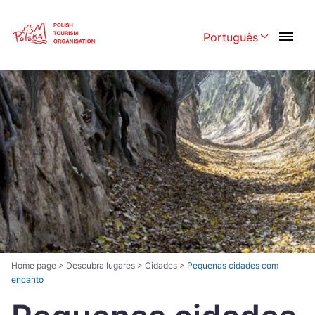
Skip
Link
Português
Rozwiń menu w
Polski
English
Česká
中国
Dansk
Deutschland
Español
Français
Italiano
Magyar
Nederlands
日本語
Português
Norsk
Home page
>
Descubra lugares
>
Cidades
>
Pequenas cidades com
encanto
Suomi
Svenska